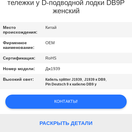
КАЧЕСТВА
тележки y D-подводной лодки DB9P
женский
СВЯЖИТЕСЬ
Место
Китай
МЫ
происхождения:
Фирменное
OEM
СПРОСИТЕ
наименование:
ЦИТАТУ
Сертификация:
RoHS
Номер модели:
Дж1939
Высокий свет:
,
,
Кабель splitter J1939
J1939 к DB9
Pin Deutsch 9 к кабелю DB9 y
КОНТАКТЫ!
РАСКРЫТЬ ДЕТАЛИ