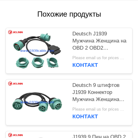
Похожие продукты
Deutsch J1939
Мужчина Женщина на
OBD 2 OBD2
соединитель
Please email us for prices MOQ:100 шт.
разделитель Y кабеля
КОНТАКТ
с 4 различными
панельными
креплениями
Deutsch 9 штифтов
J1939 Коннектор
Мужчина Женщина
Разделенный Y
Please email us for prices MOQ:100 шт.
кабель
КОНТАКТ
J1939 9 Пин на OBD 2