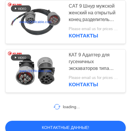
CAT 9 Шнур мужской
женский на открытый
13
конец разделитель
Контактный
хвоста свиньи Y кабель
Please email us for prices MOQ:100 шт.
для гусеничных
КОНТАКТЫ
разъем Дж1939 9
экскаваторов
КАТ 9 Адаптер для
гусеничных
экскаваторов типа
19pin J1939
21
Please email us for prices MOQ:100 шт.
КОНТАКТЫ
Кабель Дж1708
loading...
КОНТАКТНЫЕ ДАННЫЕ!