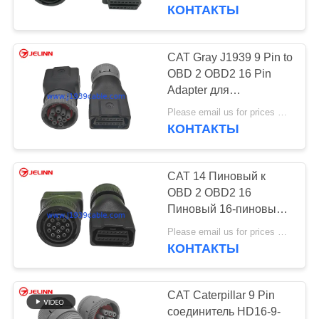
КАЧЕСТВА
Caterpillar
КОНТАКТЫ
СВЯЖИТЕСЬ
CAT Gray J1939 9 Pin to
38
МЫ
OBD 2 OBD2 16 Pin
Adapter для
Кабель Дж1939 ы
экскаватора Caterpillar
СПРОСИТЕ
Please email us for prices MOQ:100 шт.
КОНТАКТЫ
ЦИТАТУ
CAT 14 Пиновый к
КАРТА
OBD 2 OBD2 16
САЙТА
Пиновый 16-пиновый
18
женский адаптер для
Please email us for prices MOQ:100 шт.
Дж1939 может
Caterpillar
КОНТАКТЫ
PRIVACY
повезти кабель на
POLICY
CAT Caterpillar 9 Pin
автобусе
соединитель HD16-9-