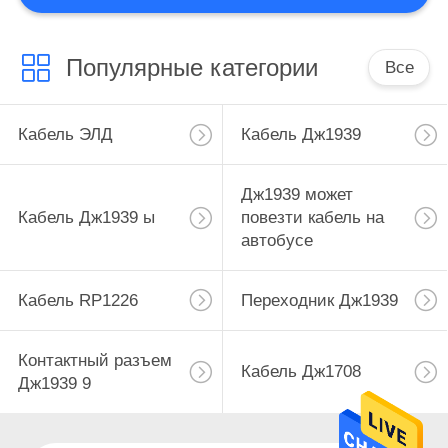
19
Популярные категории
Удлинительный
Все
кабель OBD2
Кабель ЭЛД
Кабель Дж1939
Дж1939 может
Кабель Дж1939 ы
повезти кабель на
автобусе
17
Кабель разъема
Кабель RP1226
Переходник Дж1939
OBD2
Контактный разъем
Кабель Дж1708
Дж1939 9