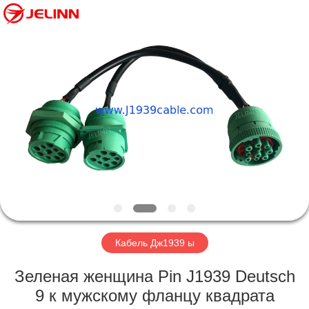
Copyright
©
2018
-
2025
j1939cable.com.
All
Rights
ДОМ
Reserved.
Developed
by
ECER
ПРОДУКТЫ
О
НАС
ПУТЕШЕСТВИЕ
ФАБРИКИ
Кабель Дж1939 ы
Зеленая женщина Pin J1939 Deutsch
ПРОВЕРКА
9 к мужскому фланцу квадрата