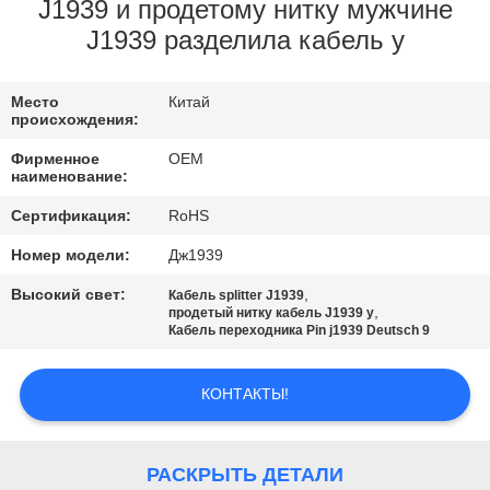
КАЧЕСТВА
J1939 и продетому нитку мужчине
J1939 разделила кабель y
СВЯЖИТЕСЬ
Место
Китай
МЫ
происхождения:
Фирменное
OEM
СПРОСИТЕ
наименование:
ЦИТАТУ
Сертификация:
RoHS
Номер модели:
Дж1939
Высокий свет:
,
Кабель splitter J1939
,
продетый нитку кабель J1939 y
Кабель переходника Pin j1939 Deutsch 9
КОНТАКТЫ!
РАСКРЫТЬ ДЕТАЛИ