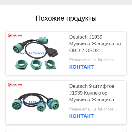
Похожие продукты
Deutsch J1939
Мужчина Женщина на
OBD 2 OBD2
соединитель
Please email us for prices MOQ:100 шт.
разделитель Y кабеля
КОНТАКТ
с 4 различными
панельными
креплениями
Deutsch 9 штифтов
J1939 Коннектор
Мужчина Женщина
Разделенный Y
Please email us for prices MOQ:100 шт.
кабель
КОНТАКТ