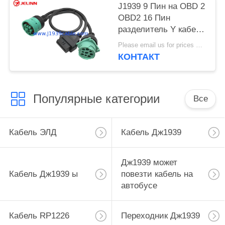
J1939 9 Пин на OBD 2
OBD2 16 Пин
разделитель Y кабеля
9 Пин разделитель
Please email us for prices MOQ:100 шт.
проволока для
КОНТАКТ
грузовика GPS
Популярные категории
Все
Кабель ЭЛД
Кабель Дж1939
Дж1939 может
Кабель Дж1939 ы
повезти кабель на
автобусе
Кабель RP1226
Переходник Дж1939