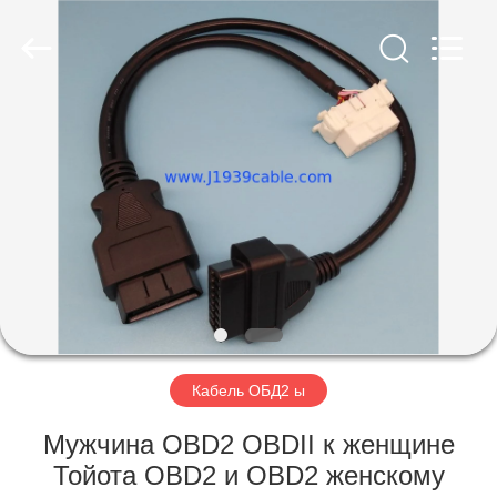
Copyright
©
2018
-
2025
j1939cable.com.
All
Rights
ДОМ
Reserved.
Developed
by
ECER
ПРОДУКТЫ
О
НАС
ПУТЕШЕСТВИЕ
ФАБРИКИ
Кабель ОБД2 ы
Мужчина OBD2 OBDII к женщине
ПРОВЕРКА
Тойота OBD2 и OBD2 женскому