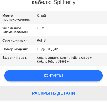
КАЧЕСТВА
кабелю Splitter y
СВЯЖИТЕСЬ
Место
Китай
происхождения:
МЫ
Фирменное
OEM
наименование:
СПРОСИТЕ
Сертификация:
RoHS
ЦИТАТУ
Номер модели:
ОБД2 ОБДИИ
Высокий свет:
,
,
Кабель OBDII y
Кабель Тойота OBD2 y
Кабель Тойота J1962 y
КОНТАКТЫ!
РАСКРЫТЬ ДЕТАЛИ