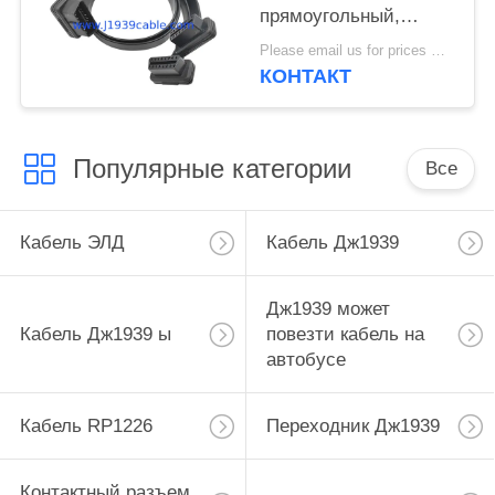
прямоугольный,
который нужно
Please email us for prices MOQ:100 ПК
удвоить женский
КОНТАКТ
плоский кабель y
Популярные категории
Все
Кабель ЭЛД
Кабель Дж1939
Дж1939 может
Кабель Дж1939 ы
повезти кабель на
автобусе
Кабель RP1226
Переходник Дж1939
Контактный разъем