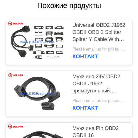
Похожие продукты
Universal OBD2 J1962
OBDII OBD 2 Splitter
Spliter Y Cable With
Multi Mounting
Please email us for prices MOQ:100 шт.
Brackets for All Car
КОНТАКТ
Makes
Мужчина 24V OBD2
OBDII J1962
прямоугольный,
который нужно
Please email us for prices MOQ:100 ПК
удвоить женский
КОНТАКТ
плоский кабель y
Мужчина Pin OBD2
OBDII 16