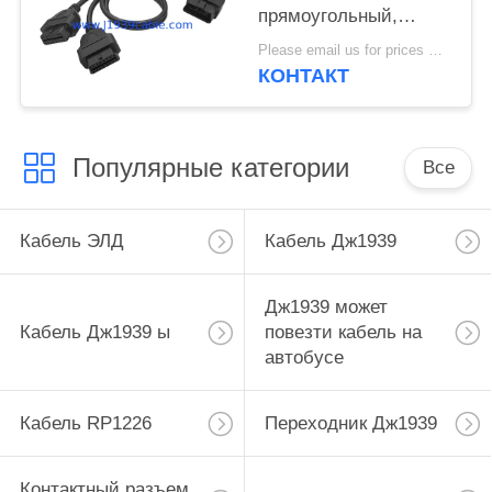
прямоугольный,
который нужно
Please email us for prices MOQ:100 ПК
удвоить женский
КОНТАКТ
круглый кабель
разделения y
Популярные категории
Все
Кабель ЭЛД
Кабель Дж1939
Дж1939 может
Кабель Дж1939 ы
повезти кабель на
автобусе
Кабель RP1226
Переходник Дж1939
Контактный разъем