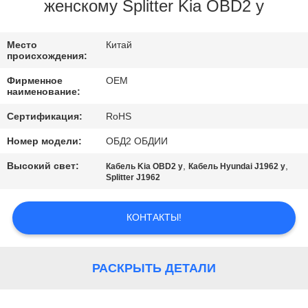
КАЧЕСТВА
женскому Splitter Kia OBD2 y
СВЯЖИТЕСЬ
Место
Китай
происхождения:
МЫ
Фирменное
OEM
наименование:
СПРОСИТЕ
Сертификация:
RoHS
ЦИТАТУ
Номер модели:
ОБД2 ОБДИИ
Высокий свет:
,
,
Кабель Kia OBD2 y
Кабель Hyundai J1962 y
Splitter J1962
КОНТАКТЫ!
РАСКРЫТЬ ДЕТАЛИ